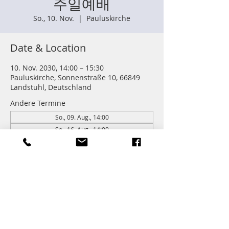
주일예배
So., 10. Nov.
  |  
Pauluskirche
Date & Location
10. Nov. 2030, 14:00 – 15:30
Pauluskirche, Sonnenstraße 10, 66849
Landstuhl, Deutschland
Andere Termine
So., 09. Aug., 14:00
So., 16. Aug., 14:00
So., 23. Aug., 14:00
262 Termine ansehen
Information
주일학교 : 14:00 (어린이들)
주일예배 다음 친교와 열매모임이 있습니다.