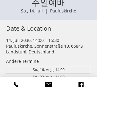
주일예배
So., 14. Juli
  |  
Pauluskirche
Date & Location
14. Juli 2030, 14:00 – 15:30
Pauluskirche, Sonnenstraße 10, 66849
Landstuhl, Deutschland
Andere Termine
So., 16. Aug., 14:00
So., 23. Aug., 14:00
So., 30. Aug., 14:00
261 Termine ansehen
Information
주일학교 : 14:00 (어린이들)
주일예배 다음 친교와 열매모임이 있습니다.