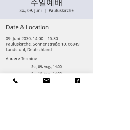
주일예배
So., 09. Juni
  |  
Pauluskirche
Date & Location
09. Juni 2030, 14:00 – 15:30
Pauluskirche, Sonnenstraße 10, 66849
Landstuhl, Deutschland
Andere Termine
So., 09. Aug., 14:00
So., 16. Aug., 14:00
So., 23. Aug., 14:00
262 Termine ansehen
Information
주일학교 : 14:00 (어린이들)
주일예배 다음 친교와 열매모임이 있습니다.