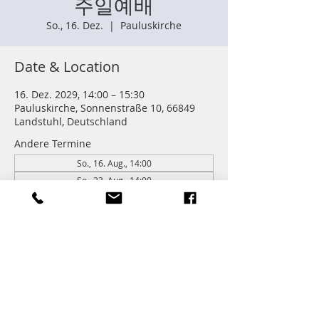
주일예배
So., 16. Dez.
  |  
Pauluskirche
Date & Location
16. Dez. 2029, 14:00 – 15:30
Pauluskirche, Sonnenstraße 10, 66849
Landstuhl, Deutschland
Andere Termine
So., 16. Aug., 14:00
So., 23. Aug., 14:00
So., 30. Aug., 14:00
261 Termine ansehen
Information
주일학교 : 14:00 (어린이들)
주일예배 다음 친교와 열매모임이 있습니다.