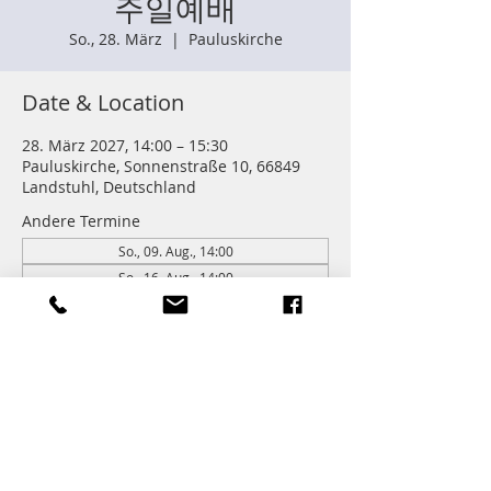
주일예배
So., 28. März
  |  
Pauluskirche
Date & Location
28. März 2027, 14:00 – 15:30
Pauluskirche, Sonnenstraße 10, 66849
Landstuhl, Deutschland
Andere Termine
So., 09. Aug., 14:00
So., 16. Aug., 14:00
So., 23. Aug., 14:00
262 Termine ansehen
Information
주일학교 : 14:00 (어린이들)
주일예배 다음 친교와 열매모임이 있습니다.