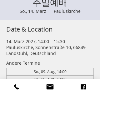
주일예배
So., 14. März
  |  
Pauluskirche
Date & Location
14. März 2027, 14:00 – 15:30
Pauluskirche, Sonnenstraße 10, 66849
Landstuhl, Deutschland
Andere Termine
So., 09. Aug., 14:00
So., 16. Aug., 14:00
So., 23. Aug., 14:00
262 Termine ansehen
Information
주일학교 : 14:00 (어린이들)
주일예배 다음 친교와 열매모임이 있습니다.