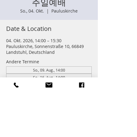
주일예배
So., 04. Okt.
  |  
Pauluskirche
Date & Location
04. Okt. 2026, 14:00 – 15:30
Pauluskirche, Sonnenstraße 10, 66849
Landstuhl, Deutschland
Andere Termine
So., 09. Aug., 14:00
So., 16. Aug., 14:00
So., 23. Aug., 14:00
262 Termine ansehen
Information
주일학교 : 14:00 (어린이들)
주일예배 다음 친교와 열매모임이 있습니다.