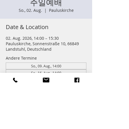
주일예배
So., 02. Aug.
  |  
Pauluskirche
Date & Location
02. Aug. 2026, 14:00 – 15:30
Pauluskirche, Sonnenstraße 10, 66849
Landstuhl, Deutschland
Andere Termine
So., 09. Aug., 14:00
So., 16. Aug., 14:00
So., 23. Aug., 14:00
262 Termine ansehen
Information
주일학교 : 14:00 (어린이들)
주일예배 다음 친교와 열매모임이 있습니다.