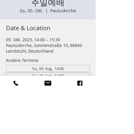
주일예배
So., 05. Okt.
  |  
Pauluskirche
Date & Location
05. Okt. 2025, 14:00 – 15:30
Pauluskirche, Sonnenstraße 10, 66849
Landstuhl, Deutschland
Andere Termine
So., 09. Aug., 14:00
So., 16. Aug., 14:00
So., 23. Aug., 14:00
262 Termine ansehen
Information
주일학교 : 14:00 (어린이들)
주일예배 다음 친교와 열매모임이 있습니다.