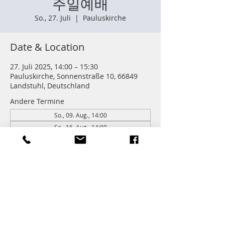
주일예배
So., 27. Juli
  |  
Pauluskirche
Date & Location
27. Juli 2025, 14:00 – 15:30
Pauluskirche, Sonnenstraße 10, 66849
Landstuhl, Deutschland
Andere Termine
So., 09. Aug., 14:00
So., 16. Aug., 14:00
So., 23. Aug., 14:00
262 Termine ansehen
Information
주일학교 : 14:00 (어린이들)
주일예배 다음 친교와 열매모임이 있습니다.