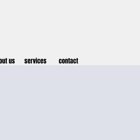
out us
services
contact